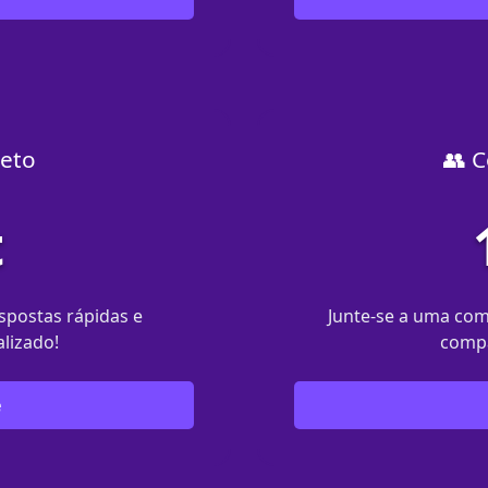
reto
👥 
t
espostas rápidas e
Junte-se a uma com
lizado!
compa
e