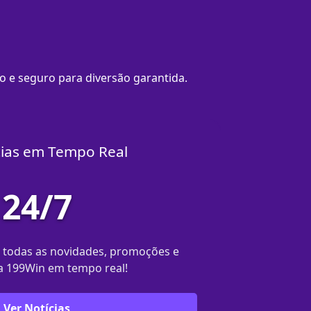
o e seguro para diversão garantida.
cias em Tempo Real
24/7
e todas as novidades, promoções e
a 199Win em tempo real!
Ver Notícias