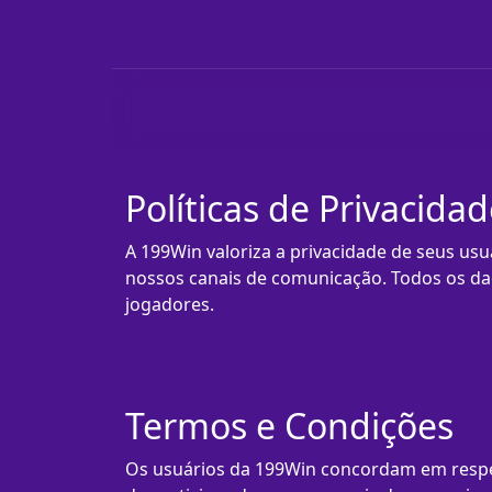
Políticas de Privacida
A 199Win valoriza a privacidade de seus us
nossos canais de comunicação. Todos os dad
jogadores.
Termos e Condições
Os usuários da 199Win concordam em respeit