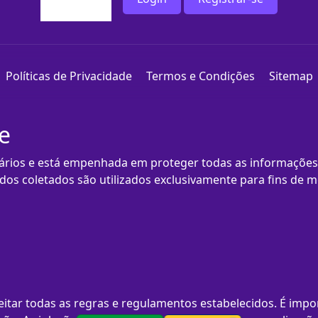
Políticas de Privacidade
Termos e Condições
Sitemap
de
uários e está empenhada em proteger todas as informações
os coletados são utilizados exclusivamente para fins de m
ar todas as regras e regulamentos estabelecidos. É impor