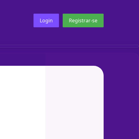
Login
Registrar-se