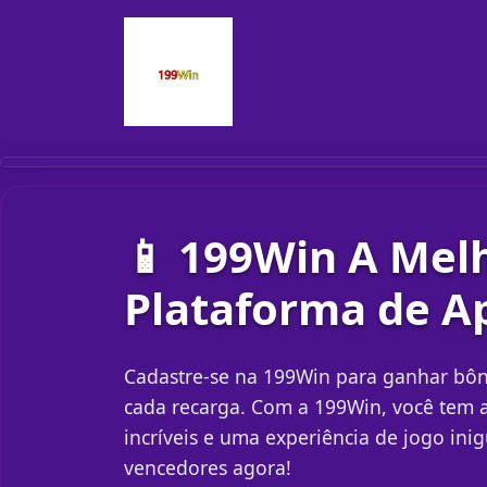
📱 199Win A Mel
Plataforma de A
Cadastre-se na 199Win para ganhar bôn
cada recarga. Com a 199Win, você tem 
incríveis e uma experiência de jogo inig
vencedores agora!