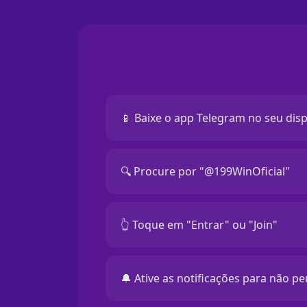
📱 Baixe o app Telegram no seu disp
🔍 Procure por "@199WinOficial"
👆 Toque em "Entrar" ou "Join"
🔔 Ative as notificações para não p