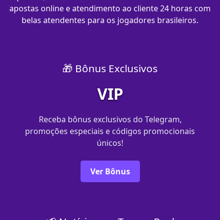
apostas online e atendimento ao cliente 24 horas com
belas atendentes para os jogadores brasileiros.
🎁 Bônus Exclusivos
VIP
Receba bônus exclusivos do Telegram,
promoções especiais e códigos promocionais
únicos!
Ver Bônus