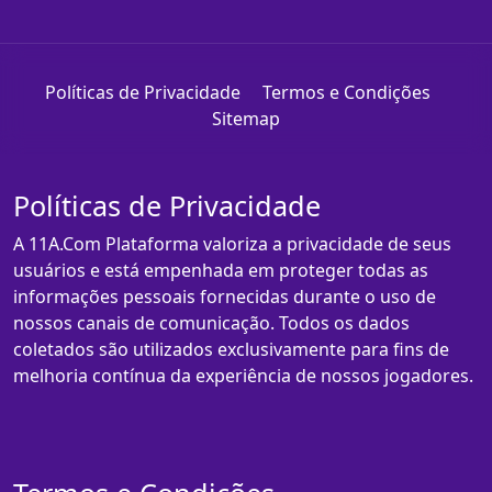
Políticas de Privacidade
Termos e Condições
Sitemap
Políticas de Privacidade
A 11A.Com Plataforma valoriza a privacidade de seus
usuários e está empenhada em proteger todas as
informações pessoais fornecidas durante o uso de
nossos canais de comunicação. Todos os dados
coletados são utilizados exclusivamente para fins de
melhoria contínua da experiência de nossos jogadores.