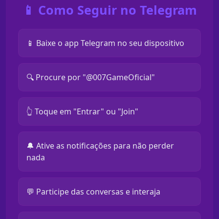
📱 Como Seguir no Telegram
📱 Baixe o app Telegram no seu dispositivo
🔍 Procure por "@007GameOficial"
👆 Toque em "Entrar" ou "Join"
🔔 Ative as notificações para não perder
nada
💬 Participe das conversas e interaja