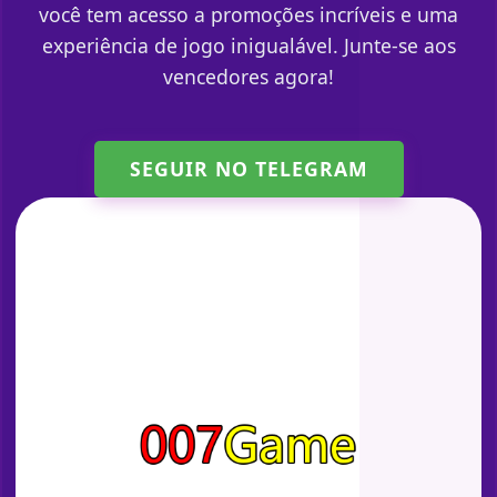
você tem acesso a promoções incríveis e uma
experiência de jogo inigualável. Junte-se aos
vencedores agora!
SEGUIR NO TELEGRAM