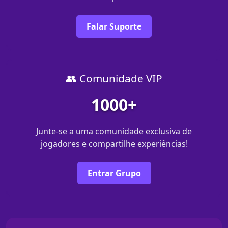
Falar Suporte
👥 Comunidade VIP
1000+
Junte-se a uma comunidade exclusiva de
jogadores e compartilhe experiências!
Entrar Grupo