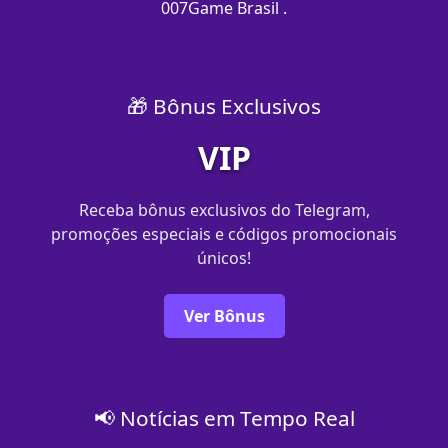
007Game Brasil .
🎁 Bônus Exclusivos
VIP
Receba bônus exclusivos do Telegram,
promoções especiais e códigos promocionais
únicos!
Ver Bônus
📢 Notícias em Tempo Real