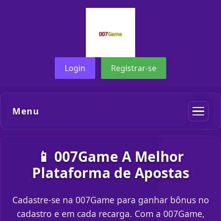
Login
Registrar-se
Menu
📱 007Game A Melhor
Plataforma de Apostas
Cadastre-se na 007Game para ganhar bônus no
cadastro e em cada recarga. Com a 007Game,